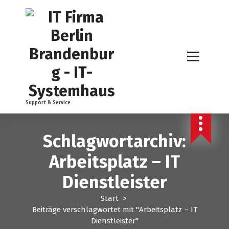
Z
u
m
I
n
h
a
l
t
Support & Service
s
p
r
Schlagwortarchiv:
i
n
Arbeitsplatz – IT
g
e
Dienstleister
n
Start
>
Beiträge verschlagwortet mit "Arbeitsplatz – IT
Dienstleister"