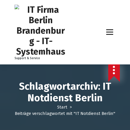
Z
u
m
I
n
h
a
l
t
Support & Service
s
p
r
i
Schlagwortarchiv: IT
n
g
Notdienst Berlin
e
n
Start
>
Beiträge verschlagwortet mit "IT Notdienst Berlin"