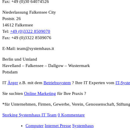
Fax: +49 (0)30 64074526
Niederlassung Falkensee City
Poststr. 26
14612 Falkensee
Tel:
+49 (0)3322 8509070
Fax: +49 (0)3322 8509076
E-Mail: team@systemhaus.it
Berlin und Umland
Havelland – Falkensee – Dallgow – Wustermark
Potsdam
IT
Ärger
z.B. mit dem
Betriebssystem
? Ihre IT Experten vom
IT-Syst
Sie suchten
Online Marketing
für Ihre Praxis ?
*für Unternehmen, Firmen, Gewerbe, Verein, Genossenschaft, Stiftun
Storking Systemhaus IT Team
0 Kommentare
Computer
Internet Presse
Systemhaus