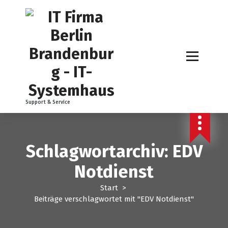
Z
u
m
I
n
h
a
l
t
Support & Service
s
p
r
i
Schlagwortarchiv: EDV
n
g
Notdienst
e
n
Start
>
Beiträge verschlagwortet mit "EDV Notdienst"