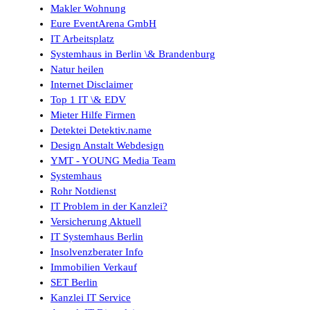
Makler Wohnung
Eure EventArena GmbH
IT Arbeitsplatz
Systemhaus in Berlin \& Brandenburg
Natur heilen
Internet Disclaimer
Top 1 IT \& EDV
Mieter Hilfe Firmen
Detektei Detektiv.name
Design Anstalt Webdesign
YMT - YOUNG Media Team
Systemhaus
Rohr Notdienst
IT Problem in der Kanzlei?
Versicherung Aktuell
IT Systemhaus Berlin
Insolvenzberater Info
Immobilien Verkauf
SET Berlin
Kanzlei IT Service