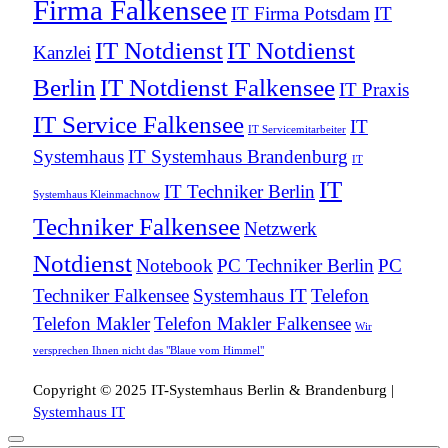
Firma Falkensee
IT Firma Potsdam
IT
IT Notdienst
IT Notdienst
Kanzlei
Berlin
IT Notdienst Falkensee
IT Praxis
IT Service Falkensee
IT
IT Servicemitarbeiter
Systemhaus
IT Systemhaus Brandenburg
IT
IT
IT Techniker Berlin
Systemhaus Kleinmachnow
Techniker Falkensee
Netzwerk
Notdienst
Notebook
PC Techniker Berlin
PC
Techniker Falkensee
Systemhaus IT
Telefon
Telefon Makler
Telefon Makler Falkensee
Wir
versprechen Ihnen nicht das "Blaue vom Himmel"
Copyright © 2025 IT-Systemhaus Berlin & Brandenburg |
Systemhaus IT