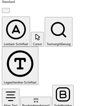
Standard
Lesbare Schriftart
Cursor
Textvergrößerung
Legastheniker-Schriftart
Align Text
Buchstabenabstand
Schriftstärke