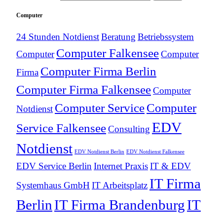
Computer
24 Stunden Notdienst
Beratung
Betriebssystem
Computer Falkensee
Computer
Computer
Computer Firma Berlin
Firma
Computer Firma Falkensee
Computer
Computer Service
Computer
Notdienst
EDV
Service Falkensee
Consulting
Notdienst
EDV Notdienst Berlin
EDV Notdienst Falkensee
EDV Service Berlin
Internet Praxis
IT & EDV
IT Firma
Systemhaus GmbH
IT Arbeitsplatz
Berlin
IT Firma Brandenburg
IT