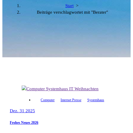
Start
>
Beiträge verschlagwortet mit "Berater"
Computer
Internet Presse
Systemhaus
Dez. 31 2025
Frohes Neues 2026