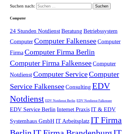
Suchen nach:
Computer
24 Stunden Notdienst
Beratung
Betriebssystem
Computer Falkensee
Computer
Computer
Computer Firma Berlin
Firma
Computer Firma Falkensee
Computer
Computer Service
Computer
Notdienst
EDV
Service Falkensee
Consulting
Notdienst
EDV Notdienst Berlin
EDV Notdienst Falkensee
EDV Service Berlin
Internet Praxis
IT & EDV
IT Firma
Systemhaus GmbH
IT Arbeitsplatz
Berlin
IT Firma Brandenburg
IT