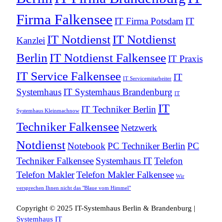
Firma Falkensee
IT Firma Potsdam
IT
IT Notdienst
IT Notdienst
Kanzlei
Berlin
IT Notdienst Falkensee
IT Praxis
IT Service Falkensee
IT
IT Servicemitarbeiter
Systemhaus
IT Systemhaus Brandenburg
IT
IT
IT Techniker Berlin
Systemhaus Kleinmachnow
Techniker Falkensee
Netzwerk
Notdienst
Notebook
PC Techniker Berlin
PC
Techniker Falkensee
Systemhaus IT
Telefon
Telefon Makler
Telefon Makler Falkensee
Wir
versprechen Ihnen nicht das "Blaue vom Himmel"
Copyright © 2025 IT-Systemhaus Berlin & Brandenburg |
Systemhaus IT