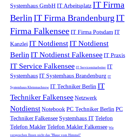
IT Firma
Systemhaus GmbH
IT Arbeitsplatz
Berlin
IT Firma Brandenburg
IT
Firma Falkensee
IT Firma Potsdam
IT
IT Notdienst
IT Notdienst
Kanzlei
Berlin
IT Notdienst Falkensee
IT Praxis
IT Service Falkensee
IT
IT Servicemitarbeiter
Systemhaus
IT Systemhaus Brandenburg
IT
IT
IT Techniker Berlin
Systemhaus Kleinmachnow
Techniker Falkensee
Netzwerk
Notdienst
Notebook
PC Techniker Berlin
PC
Techniker Falkensee
Systemhaus IT
Telefon
Telefon Makler
Telefon Makler Falkensee
Wir
versprechen Ihnen nicht das "Blaue vom Himmel"