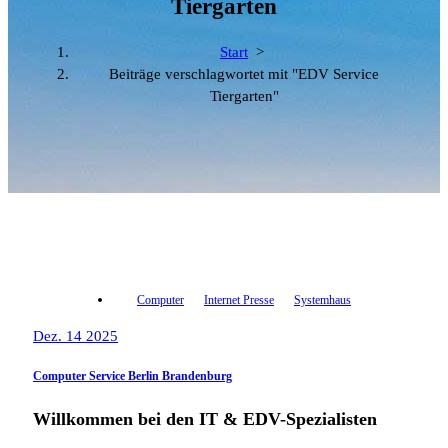
Tiergarten
Start
>
Beiträge verschlagwortet mit "EDV Service
Tiergarten"
Computer
Internet Presse
Systemhaus
Dez. 14 2025
Computer Service Berlin Brandenburg
Willkommen bei den IT & EDV-Spezialisten