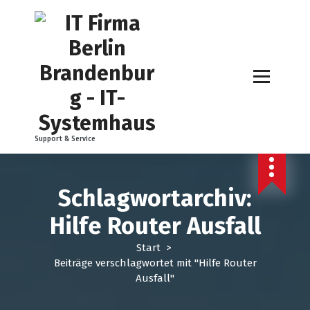
Z
u
m
I
n
h
a
l
t
Support & Service
s
p
r
i
Schlagwortarchiv:
n
Hilfe Router Ausfall
g
e
Start
>
n
Beiträge verschlagwortet mit "Hilfe Router
Ausfall"