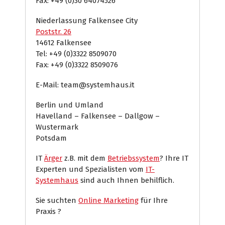
Fax: +49 (0)30 64074526
Niederlassung Falkensee City
Poststr. 26
14612 Falkensee
Tel: +49 (0)3322 8509070
Fax: +49 (0)3322 8509076
E-Mail: team@systemhaus.it
Berlin und Umland
Havelland – Falkensee – Dallgow –
Wustermark
Potsdam
IT
Ärger
z.B. mit dem
Betriebssystem
? Ihre IT
Experten und Spezialisten vom
IT-
Systemhaus
sind auch Ihnen behilflich.
Sie suchten
Online Marketing
für Ihre
Praxis ?