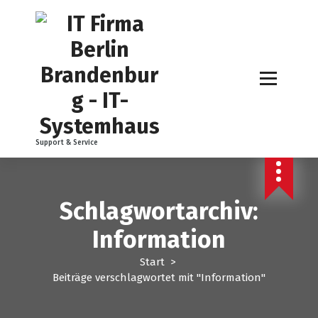
Z
u
m
I
n
h
a
l
t
Support & Service
s
p
r
i
Schlagwortarchiv:
n
g
Information
e
n
Start
>
Beiträge verschlagwortet mit "Information"