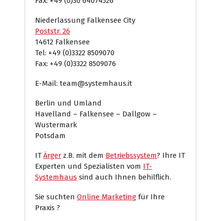
Fax: +49 (0)30 64074526
Niederlassung Falkensee City
Poststr. 26
14612 Falkensee
Tel: +49 (0)3322 8509070
Fax: +49 (0)3322 8509076
E-Mail: team@systemhaus.it
Berlin und Umland
Havelland – Falkensee – Dallgow –
Wustermark
Potsdam
IT
Ärger
z.B. mit dem
Betriebssystem
? Ihre IT
Experten und Spezialisten vom
IT-
Systemhaus
sind auch Ihnen behilflich.
Sie suchten
Online Marketing
für Ihre
Praxis ?