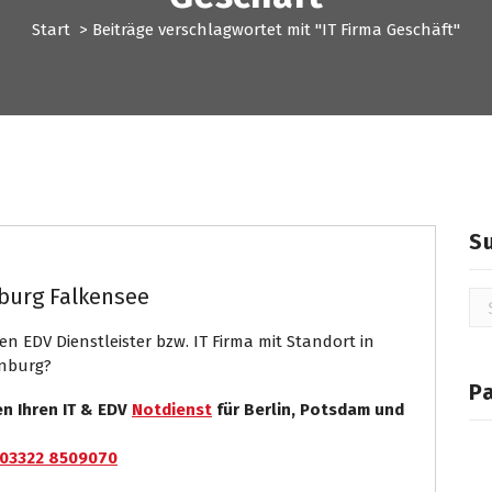
Start
>
Beiträge verschlagwortet mit "IT Firma Geschäft"
Systemhaus
S
burg Falkensee
Su
na
n EDV Dienstleister bzw. IT Firma mit Standort in
enburg?
P
en Ihren IT & EDV
Notdienst
für Berlin, Potsdam und
03322 8509070