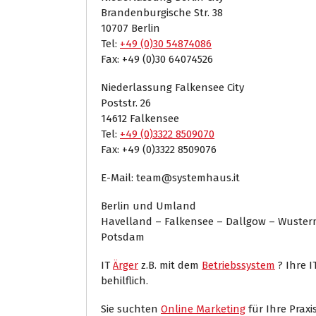
Brandenburgische Str. 38
10707 Berlin
Tel:
+49 (0)30 54874086
Fax: +49 (0)30 64074526
Niederlassung Falkensee City
Poststr. 26
14612 Falkensee
Tel:
+49 (0)3322 8509070
Fax: +49 (0)3322 8509076
E-Mail: team@systemhaus.it
Berlin und Umland
Havelland – Falkensee – Dallgow – Wuste
Potsdam
IT
Ärger
z.B. mit dem
Betriebssystem
? Ihre 
behilflich.
Sie suchten
Online Marketing
für Ihre Praxis