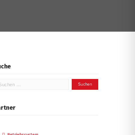
uche
chen
ch:
artner
Betriebssystem