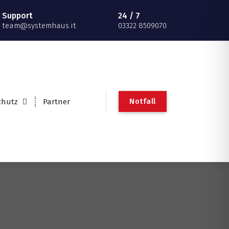
Support
24 / 7
team@systemhaus.it
03322 8509070
Notfall
chutz
Partner