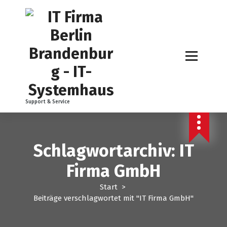
Z
u
m
I
n
h
a
l
t
Support & Service
s
p
r
i
Schlagwortarchiv: IT
n
g
Firma GmbH
e
n
Start
>
Beiträge verschlagwortet mit "IT Firma GmbH"