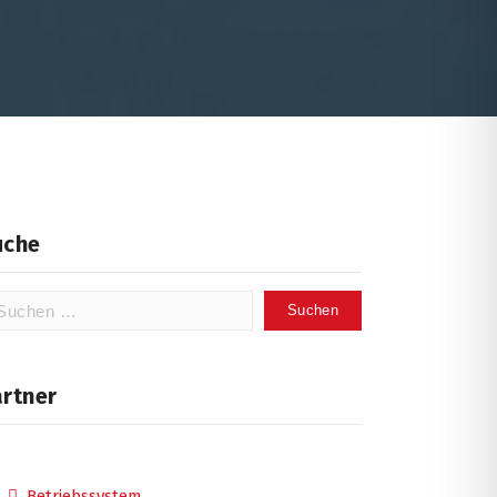
uche
chen
ch:
artner
Betriebssystem