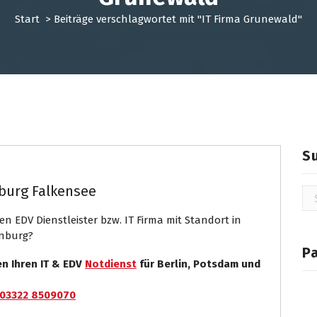
Start
>
Beiträge verschlagwortet mit "IT Firma Grunewald"
Systemhaus
S
burg Falkensee
Su
na
n EDV Dienstleister bzw. IT Firma mit Standort in
enburg?
P
en Ihren IT & EDV
Notdienst
für Berlin, Potsdam und
03322 8509070