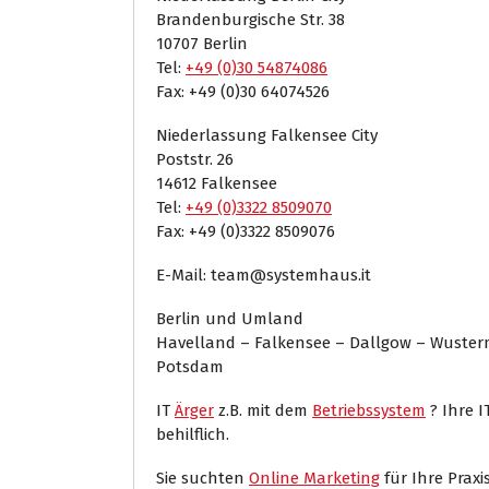
Brandenburgische Str. 38
10707 Berlin
Tel:
+49 (0)30 54874086
Fax: +49 (0)30 64074526
Niederlassung Falkensee City
Poststr. 26
14612 Falkensee
Tel:
+49 (0)3322 8509070
Fax: +49 (0)3322 8509076
E-Mail: team@systemhaus.it
Berlin und Umland
Havelland – Falkensee – Dallgow – Wuste
Potsdam
IT
Ärger
z.B. mit dem
Betriebssystem
? Ihre 
behilflich.
Sie suchten
Online Marketing
für Ihre Praxis