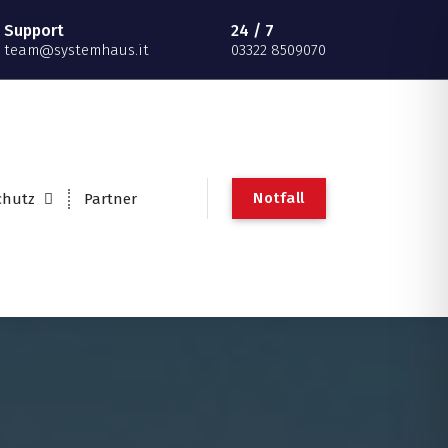
Support
24 / 7
team@systemhaus.it
03322 8509070
Notfall
chutz
Partner