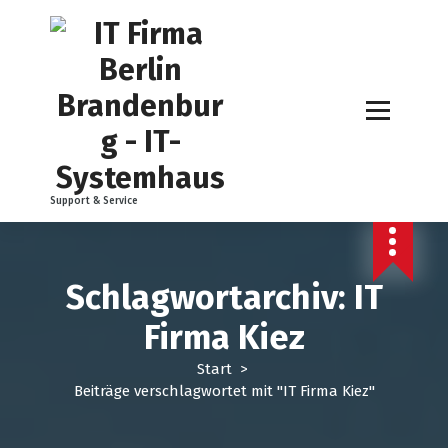
Z
u
m
I
n
h
a
l
t
Support & Service
s
p
r
i
Schlagwortarchiv: IT
n
g
Firma Kiez
e
n
Start
>
Beiträge verschlagwortet mit "IT Firma Kiez"