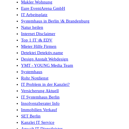
Makler Wohnung
Eure EventArena GmbH
IT Arbeitsplatz
Systemhaus in Berlin \& Brandenburg
Natur heilen
Internet Disclaimer
Top 1 IT \& EDV
Mieter Hilfe Firmen
Detektei Detektiv.name
Design Anstalt Webdesign
YMT - YOUNG Media Team
Systemhaus
Rohr Notdienst
IT Problem in der Kanzlei?
Versicherung Aktuell
IT Systemhaus Berlin
Insolvenzberater Info
Immobilien Verkauf
SET Berlin
Kanzlei IT Service
Anwalt IT Dienstleister