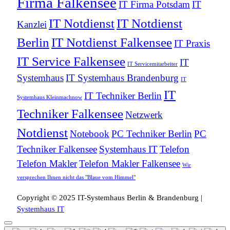
Firma Falkensee
IT Firma Potsdam
IT
IT Notdienst
IT Notdienst
Kanzlei
Berlin
IT Notdienst Falkensee
IT Praxis
IT Service Falkensee
IT
IT Servicemitarbeiter
Systemhaus
IT Systemhaus Brandenburg
IT
IT
IT Techniker Berlin
Systemhaus Kleinmachnow
Techniker Falkensee
Netzwerk
Notdienst
Notebook
PC Techniker Berlin
PC
Techniker Falkensee
Systemhaus IT
Telefon
Telefon Makler
Telefon Makler Falkensee
Wir
versprechen Ihnen nicht das "Blaue vom Himmel"
Copyright © 2025 IT-Systemhaus Berlin & Brandenburg |
Systemhaus IT