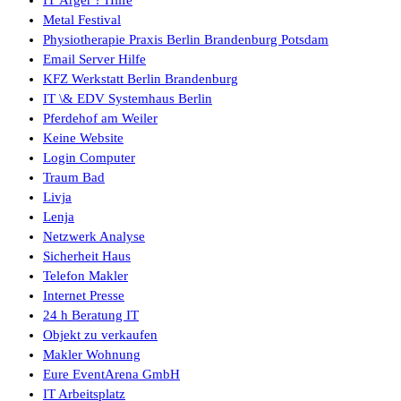
Metal Festival
Physiotherapie Praxis Berlin Brandenburg Potsdam
Email Server Hilfe
KFZ Werkstatt Berlin Brandenburg
IT \& EDV Systemhaus Berlin
Pferdehof am Weiler
Keine Website
Login Computer
Traum Bad
Livja
Lenja
Netzwerk Analyse
Sicherheit Haus
Telefon Makler
Internet Presse
24 h Beratung IT
Objekt zu verkaufen
Makler Wohnung
Eure EventArena GmbH
IT Arbeitsplatz