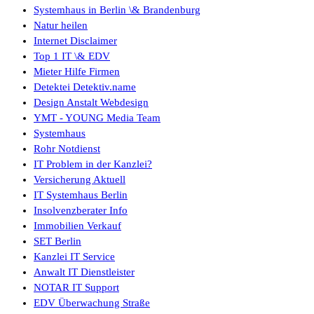
Systemhaus in Berlin \& Brandenburg
Natur heilen
Internet Disclaimer
Top 1 IT \& EDV
Mieter Hilfe Firmen
Detektei Detektiv.name
Design Anstalt Webdesign
YMT - YOUNG Media Team
Systemhaus
Rohr Notdienst
IT Problem in der Kanzlei?
Versicherung Aktuell
IT Systemhaus Berlin
Insolvenzberater Info
Immobilien Verkauf
SET Berlin
Kanzlei IT Service
Anwalt IT Dienstleister
NOTAR IT Support
EDV Überwachung Straße