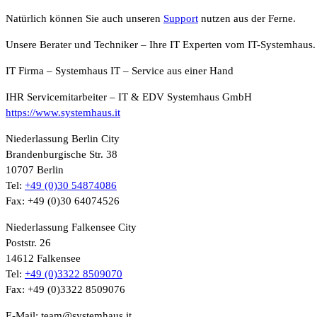
Natürlich können Sie auch unseren
Support
nutzen aus der Ferne.
Unsere Berater und Techniker – Ihre IT Experten vom IT-Systemhaus.
IT Firma – Systemhaus IT – Service aus einer Hand
IHR Servicemitarbeiter – IT & EDV Systemhaus GmbH
https://www.systemhaus.it
Niederlassung Berlin City
Brandenburgische Str. 38
10707 Berlin
Tel:
+49 (0)30 54874086
Fax: +49 (0)30 64074526
Niederlassung Falkensee City
Poststr. 26
14612 Falkensee
Tel:
+49 (0)3322 8509070
Fax: +49 (0)3322 8509076
E-Mail: team@systemhaus.it