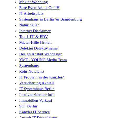
Makler Wohnung
Eure EventArena GmbH
IT Arbeitsplatz
Systemhaus in Berlin \& Brandenburg
Natur heilen
Internet Disclaimer
Top 1 IT \& EDV
Mieter Hilfe Firmen
Detektei Detektiv.name
Design Anstalt Webdesign
YMT - YOUNG Media Team
Systemhaus
Rohr Notdienst
IT Problem in der Kanzlei?
Versicherung Aktuell
IT Systemhaus Berlin
Insolvenzberater Info
Immobilien Verkauf
SET Berlin
Kanzlei IT Service
Anwalt IT Dienstleister