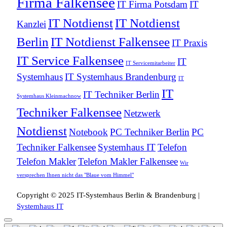
Firma Falkensee
IT Firma Potsdam
IT
IT Notdienst
IT Notdienst
Kanzlei
Berlin
IT Notdienst Falkensee
IT Praxis
IT Service Falkensee
IT
IT Servicemitarbeiter
Systemhaus
IT Systemhaus Brandenburg
IT
IT
IT Techniker Berlin
Systemhaus Kleinmachnow
Techniker Falkensee
Netzwerk
Notdienst
Notebook
PC Techniker Berlin
PC
Techniker Falkensee
Systemhaus IT
Telefon
Telefon Makler
Telefon Makler Falkensee
Wir
versprechen Ihnen nicht das "Blaue vom Himmel"
Copyright © 2025 IT-Systemhaus Berlin & Brandenburg |
Systemhaus IT