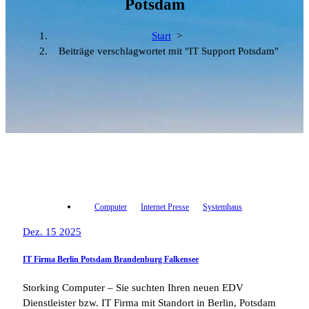
Potsdam
Start
>
Beiträge verschlagwortet mit "IT Support Potsdam"
Computer
Internet Presse
Systemhaus
Dez. 15 2025
IT Firma Berlin Potsdam Brandenburg Falkensee
Storking Computer – Sie suchten Ihren neuen EDV
Dienstleister bzw. IT Firma mit Standort in Berlin, Potsdam