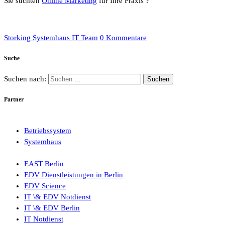
Sie suchten
Online Marketing
für Ihre Praxis ?
Storking Systemhaus IT Team
0 Kommentare
Suche
Suchen nach:
Partner
Betriebssystem
Systemhaus
EAST Berlin
EDV Dienstleistungen in Berlin
EDV Science
IT \& EDV Notdienst
IT \& EDV Berlin
IT Notdienst