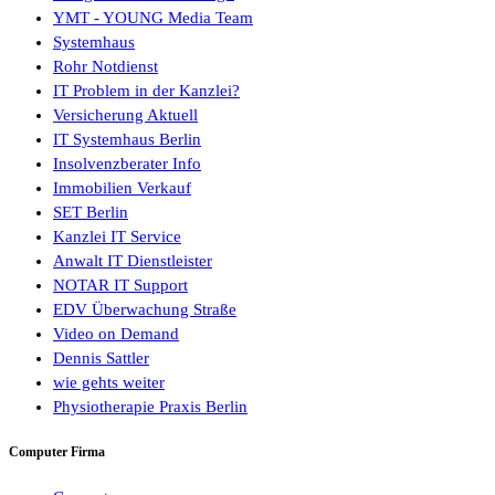
YMT - YOUNG Media Team
Systemhaus
Rohr Notdienst
IT Problem in der Kanzlei?
Versicherung Aktuell
IT Systemhaus Berlin
Insolvenzberater Info
Immobilien Verkauf
SET Berlin
Kanzlei IT Service
Anwalt IT Dienstleister
NOTAR IT Support
EDV Überwachung Straße
Video on Demand
Dennis Sattler
wie gehts weiter
Physiotherapie Praxis Berlin
Computer Firma