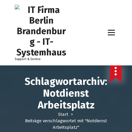
Z
u
m
I
n
h
a
l
t
Support & Service
s
p
r
Schlagwortarchiv:
i
n
Notdienst
g
e
Arbeitsplatz
n
Start
>
Beiträge verschlagwortet mit "Notdienst
Arbeitsplatz"