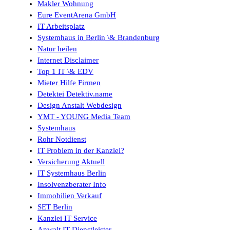
Makler Wohnung
Eure EventArena GmbH
IT Arbeitsplatz
Systemhaus in Berlin \& Brandenburg
Natur heilen
Internet Disclaimer
Top 1 IT \& EDV
Mieter Hilfe Firmen
Detektei Detektiv.name
Design Anstalt Webdesign
YMT - YOUNG Media Team
Systemhaus
Rohr Notdienst
IT Problem in der Kanzlei?
Versicherung Aktuell
IT Systemhaus Berlin
Insolvenzberater Info
Immobilien Verkauf
SET Berlin
Kanzlei IT Service
Anwalt IT Dienstleister