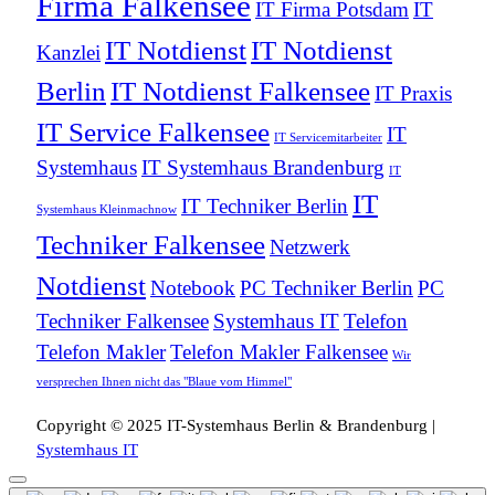
Firma Falkensee
IT Firma Potsdam
IT
IT Notdienst
IT Notdienst
Kanzlei
Berlin
IT Notdienst Falkensee
IT Praxis
IT Service Falkensee
IT
IT Servicemitarbeiter
Systemhaus
IT Systemhaus Brandenburg
IT
IT
IT Techniker Berlin
Systemhaus Kleinmachnow
Techniker Falkensee
Netzwerk
Notdienst
Notebook
PC Techniker Berlin
PC
Techniker Falkensee
Systemhaus IT
Telefon
Telefon Makler
Telefon Makler Falkensee
Wir
versprechen Ihnen nicht das "Blaue vom Himmel"
Copyright © 2025 IT-Systemhaus Berlin & Brandenburg |
Systemhaus IT