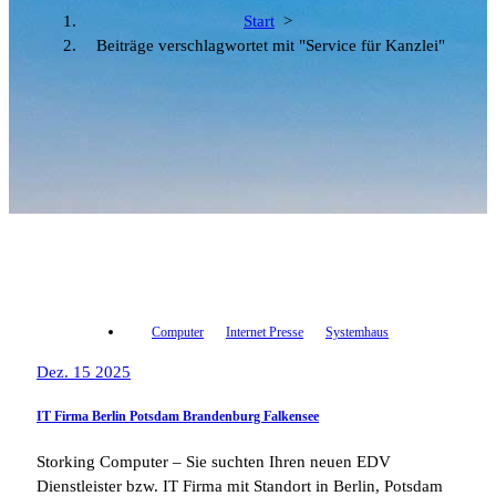
Start
>
Beiträge verschlagwortet mit "Service für Kanzlei"
Computer
Internet Presse
Systemhaus
Dez. 15 2025
IT Firma Berlin Potsdam Brandenburg Falkensee
Storking Computer – Sie suchten Ihren neuen EDV
Dienstleister bzw. IT Firma mit Standort in Berlin, Potsdam