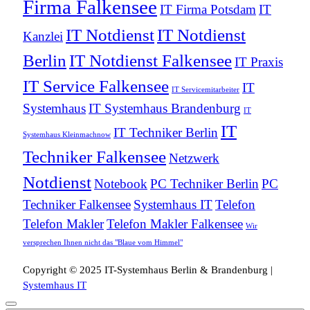
Firma Falkensee
IT Firma Potsdam
IT
IT Notdienst
IT Notdienst
Kanzlei
Berlin
IT Notdienst Falkensee
IT Praxis
IT Service Falkensee
IT
IT Servicemitarbeiter
Systemhaus
IT Systemhaus Brandenburg
IT
IT
IT Techniker Berlin
Systemhaus Kleinmachnow
Techniker Falkensee
Netzwerk
Notdienst
Notebook
PC Techniker Berlin
PC
Techniker Falkensee
Systemhaus IT
Telefon
Telefon Makler
Telefon Makler Falkensee
Wir
versprechen Ihnen nicht das "Blaue vom Himmel"
Copyright © 2025 IT-Systemhaus Berlin & Brandenburg |
Systemhaus IT