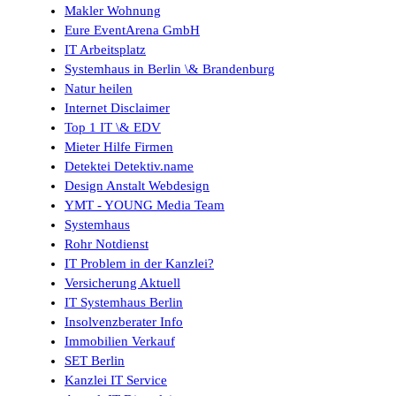
Makler Wohnung
Eure EventArena GmbH
IT Arbeitsplatz
Systemhaus in Berlin \& Brandenburg
Natur heilen
Internet Disclaimer
Top 1 IT \& EDV
Mieter Hilfe Firmen
Detektei Detektiv.name
Design Anstalt Webdesign
YMT - YOUNG Media Team
Systemhaus
Rohr Notdienst
IT Problem in der Kanzlei?
Versicherung Aktuell
IT Systemhaus Berlin
Insolvenzberater Info
Immobilien Verkauf
SET Berlin
Kanzlei IT Service