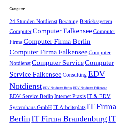
Computer
24 Stunden Notdienst
Beratung
Betriebssystem
Computer Falkensee
Computer
Computer
Computer Firma Berlin
Firma
Computer Firma Falkensee
Computer
Computer Service
Computer
Notdienst
EDV
Service Falkensee
Consulting
Notdienst
EDV Notdienst Berlin
EDV Notdienst Falkensee
EDV Service Berlin
Internet Praxis
IT & EDV
IT Firma
Systemhaus GmbH
IT Arbeitsplatz
Berlin
IT Firma Brandenburg
IT