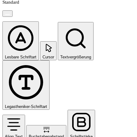
Standard
Lesbare Schriftart
Cursor
Textvergrößerung
Legastheniker-Schriftart
Align Text
Buchstabenabstand
Schriftstärke