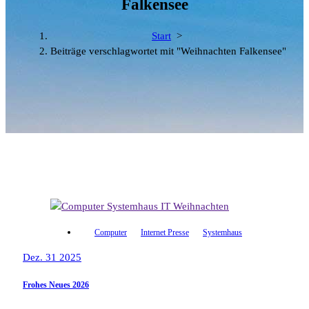
Falkensee
Start
>
Beiträge verschlagwortet mit "Weihnachten Falkensee"
Computer
Internet Presse
Systemhaus
Dez. 31 2025
Frohes Neues 2026